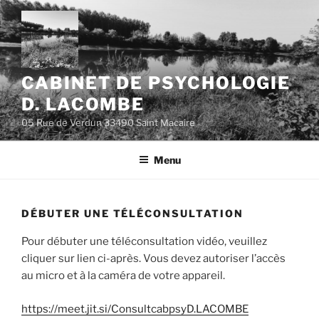
Skip
to
content
CABINET DE PSYCHOLOGIE
D. LACOMBE
05 Rue de Verdun 33490 Saint Macaire
Menu
DÉBUTER UNE TÉLÉCONSULTATION
Pour débuter une téléconsultation vidéo, veuillez
cliquer sur lien ci-après. Vous devez autoriser l’accès
au micro et à la caméra de votre appareil.
https://meet.jit.si/ConsultcabpsyD.LACOMBE